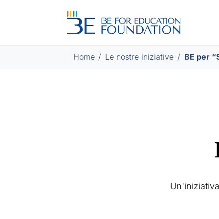
Home
/
/
BE per “
Un'iniziativ