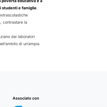
a povertà educativa e a
i studenti e famiglie
.
extrascolastiche
a, contrastare la
aziano dai laboratori
 nell’ambito di un’ampia
Associato con