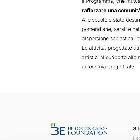
Il Programma, che mutuav
rafforzare una comunità 
Alle scuole è stato desti
pomeridiane, serali e nel 
dispersione scolastica, p
Le attività, progettate da
artistici al supporto allo
autonomia progettuale.
Si
Ho