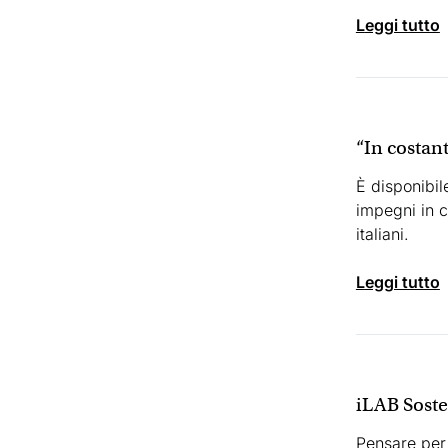
leggi tutto
“In costant
È disponibile
impegni in co
italiani.
leggi tutto
iLAB Sosten
Pensare per 