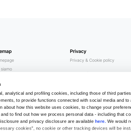
temap
Privacy
mepage
Privacy & Cookie policy
 siamo
Contatti
nostre iniziative
+39 02 6775618
s
erche
info@beforeducation.org
, analytical and profiling cookies, including those of third partie
rning Curve
ments, to provide functions connected with social media and to
nti
Via Giovanni Battista Pirelli, 19,
ion about how this website uses cookies, to change your preferen
ws
 and to find out how we process personal data - including that co
20124
 disclosure and privacy disclosure are available
here.
We would re
Milano MI
essary cookies”, no cookie or other tracking devices will be inst