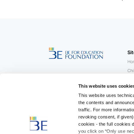
Si
Ho
Chi
Le 
This website uses cookie
Ric
This website uses technical
Lea
the contents and announce
Eve
traffic. For more informat
Ne
revoking consent, if given)
cookies - the full cookies
you click on “Only use nec