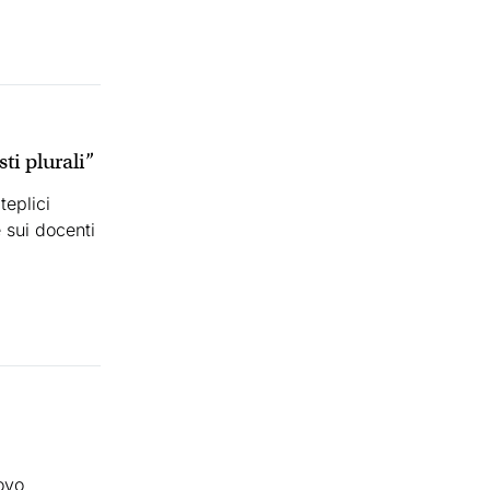
ti plurali”
teplici
e sui docenti
ovo