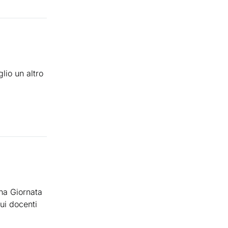
lio un altro
una Giornata
sui docenti