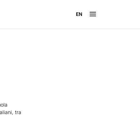
EN
uola
liani, tra