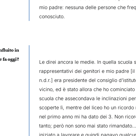
mio padre: nessuna delle persone che frequ
conosciuto.
fluito in
 fa oggi?
Le direi ancora le medie. In quella scuola 
rappresentativi dei genitori e mio padre [i
n.d.r.] era presidente del consiglio d’istitu
vicino, ed è stato allora che ho cominciato
scuola che assecondava le inclinazioni perso
scoperte lì, mentre del liceo ho un ricord
nel primo anno mi ha dato dei 3. Non ricord
tanto; però non sono mai stato rimandato
iniziato a lavorare e quindi pagavo qualcu