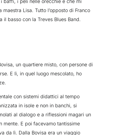
 i baffi, i peli nelle orecchie e che mi
 maestra Lisa. Tutto l’opposto di Franco
a il basso con la Treves Blues Band.
ovisa, un quartiere misto, con persone di
e. E lì, in quel luogo mescolato, ho
ze.
tale con sistemi didattici al tempo
nizzata in isole e non in banchi, si
olati al dialogo e a riflessioni magari un
in mente. E poi facevamo tantissime
va da lì. Dalla Bovisa era un viaggio