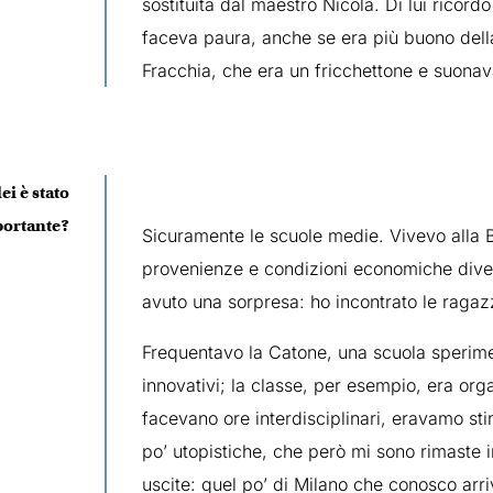
sostituita dal maestro Nicola. Di lui ricordo
faceva paura, anche se era più buono della
Fracchia, che era un fricchettone e suonav
ei è stato
portante?
Sicuramente le scuole medie. Vivevo alla B
provenienze e condizioni economiche divers
avuto una sorpresa: ho incontrato le ragaz
Frequentavo la Catone, una scuola sperimen
innovativi; la classe, per esempio, era orga
facevano ore interdisciplinari, eravamo stim
po’ utopistiche, che però mi sono rimaste 
uscite: quel po’ di Milano che conosco arri