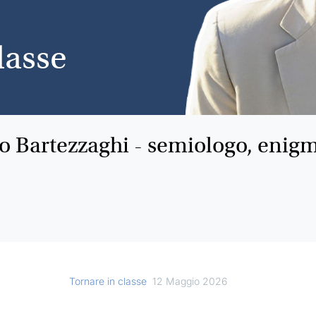
lasse
no Bartezzaghi - semiologo, enigmi
i
Tornare in classe
12 Maggio 2026