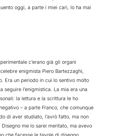
ento oggi, a parte i miei cari, lo ha mai
sperimentale c’erano già gli organi
l celebre enigmista Piero Bartezzaghi,
to. Era un periodo in cui lo sentivo molto
 a seguire l’enigmistica. La mia era una
nali: la lettura e la scrittura le ho
o negativo – a parte Franco, che comunque
o di aver studiato, l’avrò fatto, ma non
… Disegno me lo sarei meritato, ma avevo
no che facesse le tavole di disegno