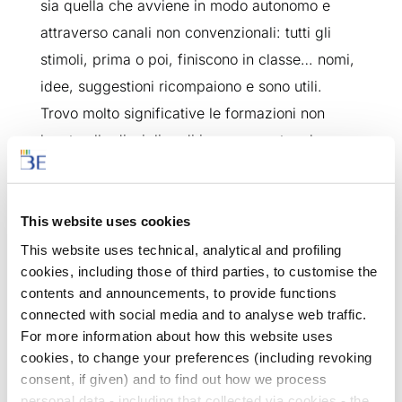
sia quella che avviene in modo autonomo e
attraverso canali non convenzionali: tutti gli
stimoli, prima o poi, finiscono in classe… nomi,
idee, suggestioni ricompaiono e sono utili.
Trovo molto significative le formazioni non
legate alla disciplina di insegnamento, che
arricchiscono moltissimo il lavoro in aula.
D’altra parte la contaminazione non è
un’invenzione di oggi, basta pensare a
This website uses cookies
Leonardo, c’è sempre stata e ha portato a
This website uses technical, analytical and profiling
cookies, including those of third parties, to customise the
grandi cose.
contents and announcements, to provide functions
connected with social media and to analyse web traffic.
For more information about how this website uses
Di quali altri strumenti sente di aver bisogno
cookies, to change your preferences (including revoking
per seguire ed educare i suoi studenti in modo
consent, if given) and to find out how we process
più pieno ed efficace?
personal data - including that collected via cookies - the