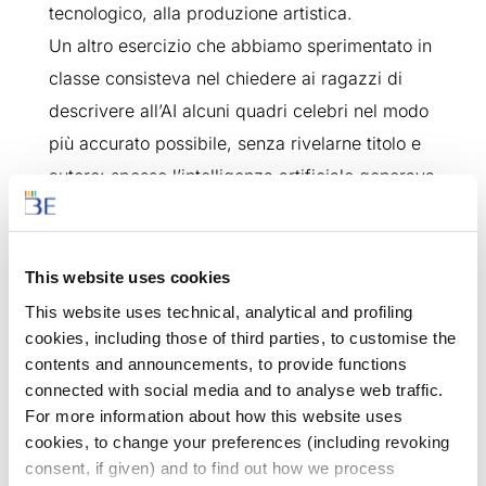
tecnologico, alla produzione artistica.
Un altro esercizio che abbiamo sperimentato in
classe consisteva nel chiedere ai ragazzi di
descrivere all’AI alcuni quadri celebri nel modo
più accurato possibile, senza rivelarne titolo e
autore: spesso l’intelligenza artificiale generava
immagini molto simili alle opere originali. Sono
tutti stimoli che permettono non solo di
apprendere in modo coinvolgente aspetti legati
This website uses cookies
alla disciplina, ma anche
di educare gli
This website uses technical, analytical and profiling
studenti a un uso consapevole di strumenti
cookies, including those of third parties, to customise the
contents and announcements, to provide functions
con cui certamente dovranno confrontarsi in
connected with social media and to analyse web traffic.
futuro
.
For more information about how this website uses
cookies, to change your preferences (including revoking
consent, if given) and to find out how we process
E a livello più generale, nella sua scuola, si