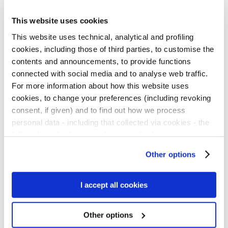
delle caratteristiche strutturali della scuola in
This website uses cookies
cui sono.
This website uses technical, analytical and profiling
cookies, including those of third parties, to customise the
contents and announcements, to provide functions
Il questionario: come si costruisce?
connected with social media and to analyse web traffic.
For more information about how this website uses
cookies, to change your preferences (including revoking
consent, if given) and to find out how we process
personal data - including that collected via cookies - the
Alla
costruzione del questionario
hanno
full cookies disclosure and privacy disclosure are
partecipato una trentina di esperti di varie
available
here.
We would remind you that if you click on
Other options
tematiche in Italia. Avevamo da un lato il
“Only use necessary cookies”, no cookie or other
tracking devices will be installed apart from the technical
vincolo (che è anche una risorsa) dei
cookies. By clicking on “Accept all cookies”, you give
I accept all cookies
questionari delle indagini precedenti – perché
consent to the installation of all cookies used by the
volevamo poter fare alcuni confronti nel tempo;
website. By clicking on “Other options”, you can choose
Other options
dall’altro lato, essendo la scuola l’avamposto di
exactly which cookies to authorise.