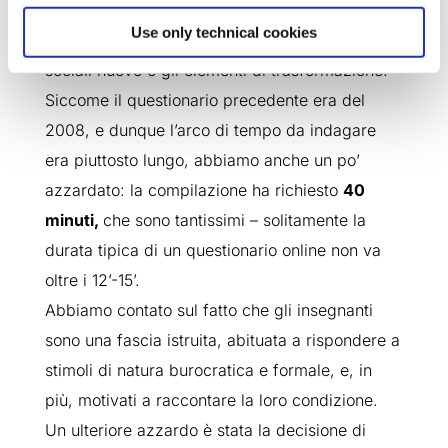
ogni cambiamento, dovevano necessariamente
Use only technical cookies
confluire nel questionario tutte le tematiche
sociali nuove e gli elementi di trasformazione.
Siccome il questionario precedente era del
2008, e dunque l’arco di tempo da indagare
era piuttosto lungo, abbiamo anche un po’
azzardato: la compilazione ha richiesto
40
minuti,
che sono tantissimi – solitamente la
durata tipica di un questionario online non va
oltre i 12’-15’.
Abbiamo contato sul fatto che gli insegnanti
sono una fascia istruita, abituata a rispondere a
stimoli di natura burocratica e formale, e, in
più, motivati a raccontare la loro condizione.
Un ulteriore azzardo è stata la decisione di